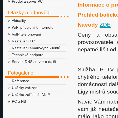
Prodej a servis PC
Informace o p
Otázky a odpovědi
Přehled balíčk
Aktuality
Návody
ZDE
WiFi připojení k internetu
Ceny a obsah
VoIP telefonování
Nastavení PC
provozovatele 
Nastavení emailových klientů
nepatně lišit od
Technická podpora
Server, DNS server a další
Služba IP TV p
Fotogalerie
chytrého telef
Reference
domácnosti dalš
Ukázky zařízení
Ligy mistrů sou
Ukázka zařízení - VoIP
Navíc Vám nabí
PC a NB
vám již neuteče
málo, jako bon