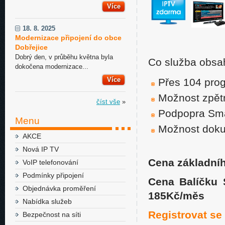
Více
18. 8. 2025
Modernizace připojení do obce
Dobřejice
Dobrý den, v průběhu května byla
Co služba obsa
dokočena modernizace...
Více
Přes 104 pro
Možnost zpětn
číst vše
»
Podpopra Sma
Menu
Možnost dokup
AKCE
Nová IP TV
Cena základní
VoIP telefonování
Podmínky připojení
Cena Balíčku S
Objednávka proměření
185Kč/měs
Nabídka služeb
Registrovat se
Bezpečnost na síti