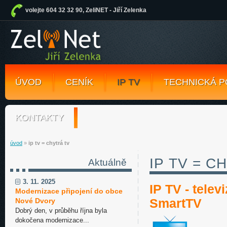
volejte 604 32 32 90, ZeliNET - Jiří Zelenka
ÚVOD
CENÍK
IP TV
TECHNICKÁ 
KONTAKTY
úvod
»
ip tv = chytrá tv
IP TV = C
Aktuálně
3. 11. 2025
IP TV - telev
Modernizace připojení do obce
SmartTV
Nové Dvory
Dobrý den, v průběhu října byla
dokočena modernizace...