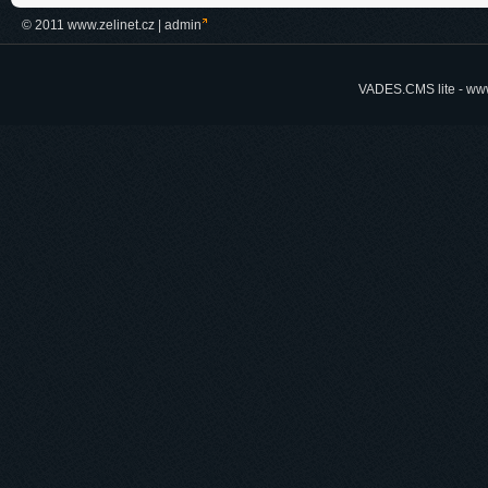
© 2011 www.zelinet.cz |
admin
VADES.CMS lite -
www