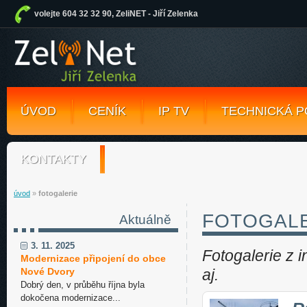
volejte 604 32 32 90, ZeliNET - Jiří Zelenka
ÚVOD
CENÍK
IP TV
TECHNICKÁ 
KONTAKTY
úvod
»
fotogalerie
FOTOGAL
Aktuálně
3. 11. 2025
Fotogalerie z i
Modernizace připojení do obce
Nové Dvory
aj.
Dobrý den, v průběhu října byla
dokočena modernizace...