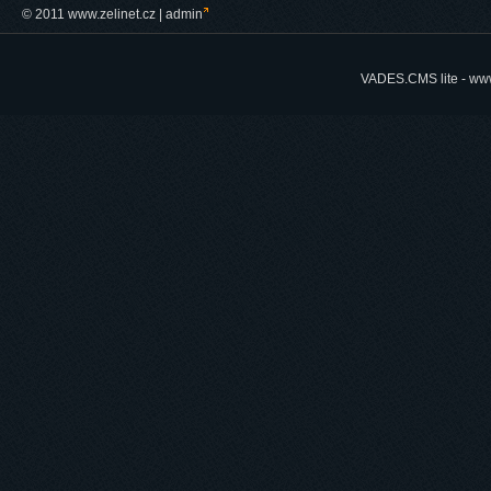
© 2011 www.zelinet.cz |
admin
VADES.CMS lite -
www