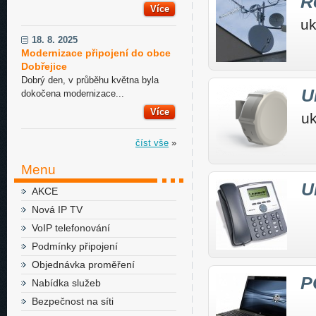
R
Více
uk
18. 8. 2025
Modernizace připojení do obce
Dobřejice
Dobrý den, v průběhu května byla
U
dokočena modernizace...
Více
uk
číst vše
»
Menu
U
AKCE
Nová IP TV
VoIP telefonování
Podmínky připojení
Objednávka proměření
P
Nabídka služeb
Bezpečnost na síti