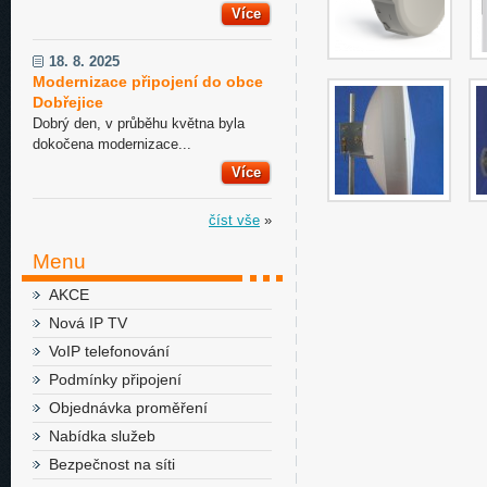
Více
18. 8. 2025
Modernizace připojení do obce
Dobřejice
Dobrý den, v průběhu května byla
dokočena modernizace...
Více
číst vše
»
Menu
AKCE
Nová IP TV
VoIP telefonování
Podmínky připojení
Objednávka proměření
Nabídka služeb
Bezpečnost na síti