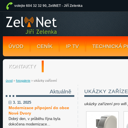
volejte 604 32 32 90, ZeliNET - Jiří Zelenka
ÚVOD
CENÍK
IP TV
TECHNICKÁ 
KONTAKTY
úvod
»
fotogalerie
»
ukázky zařízení
Aktuálně
UKÁZKY ZAŘÍZE
3. 11. 2025
ukázky zařízení pro wifi 
Modernizace připojení do obce
Nové Dvory
Dobrý den, v průběhu října byla
dokočena modernizace...