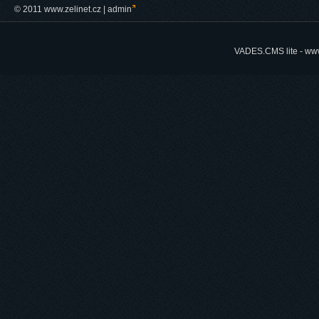
© 2011 www.zelinet.cz |
admin
VADES.CMS lite -
www